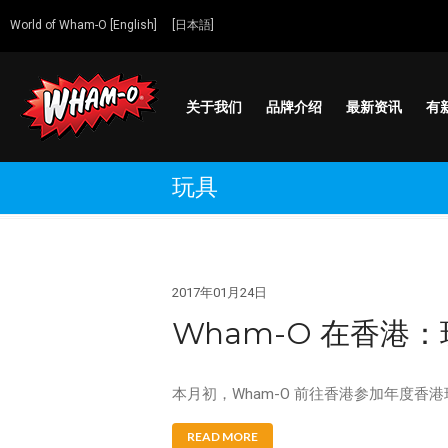
World of Wham-O [English]
[日本語]
关于我们
品牌介绍
最新资讯
有
Wham-O
Go out and play!
玩具
2017年01月24日
Wham-O 在香港
本月初，Wham-O 前往香港参加年度香
READ MORE