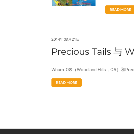
READ MORE
2014年03月21日
Precious Tails
Wham-O®（Woodland Hills，CA）和P
READ MORE