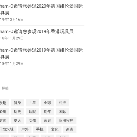
ham-O邀请您参观2020年德国纽伦堡国际
玩具展
Aqua Force
019年12月16日
Arctic Force
ham-O邀请您参观2019年香港玩具展
Boogieboard
018年11月29日
Frisbee
ham-O邀请您参观2019年德国纽伦堡国际
Game Time
玩具展
Giggle 'N Splash
018年11月29日
Hacky Sack
Hula Hoop
标签
Ooze Blaster
Pop Bang
乐趣
健身
儿童
全球
冲浪
Slip 'N Slide
加州
历史
后院
周年
国际
Snowboogie
复古
夏天
女孩
家庭
应用程序
Splash
开放水域
户外
手机
文化
新奇
Splash 'N Score