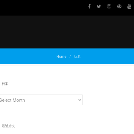
关于我们
品牌介绍
Home
/
玩具
最新资讯
有新创意？
分享你的体验！
档案
最近贴文