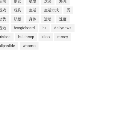
新闻
朋友
极限
欢笑
海滩
Super Kites
游戏
玩具
生活
生活方式
秀
Superball
趋势
趴板
身体
运动
速度
香港
boogieboard
bz
dailynews
frisbee
hulahoop
kiloo
morey
slipnslide
whamo
Wham-O邀请您参观2020年德国
纽伦堡国际玩具展
Wham-O邀请您参观2019年香港
玩具展
Wham-O邀请您参观2019年德国
纽伦堡国际玩具展
Morey®，BZ®和Churchill®参
加SURF EXPO 2018
认识Wham-O团队：David
Huang