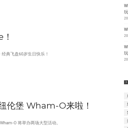
W
2
W
e！
2
W
—— 经典飞盘60岁生日快乐！
2
纽伦堡 Wham-O来啦！
 Wham-O 将举办两场大型活动。