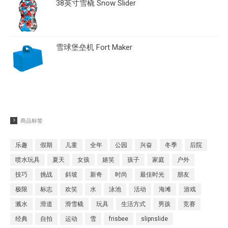
38英寸雪橇 Snow Slider
雪球堡垒机 Fort Maker
商品标签
乐趣
假期
儿童
全年
公园
兴奋
冬季
后院
喷水玩具
夏天
女孩
嬉笑
孩子
家庭
户外
技巧
挑战
斜坡
新奇
时尚
最佳时光
朋友
极限
标志
欢笑
水
泳池
活动
海滩
游戏
溅水
滑道
滑雪橇
玩具
生活方式
男孩
竞赛
经典
自拍
运动
雪
frisbee
slipnslide