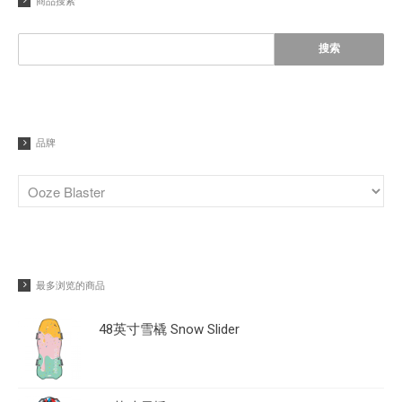
商品搜索
Super Kites
Superball
Wham-O邀请您参观2020年德国
品牌
纽伦堡国际玩具展
Wham-O邀请您参观2019年香港
玩具展
Wham-O邀请您参观2019年德国
纽伦堡国际玩具展
Morey®，BZ®和Churchill®参
加SURF EXPO 2018
最多浏览的商品
认识Wham-O团队：David
48英寸雪橇 Snow Slider
Huang