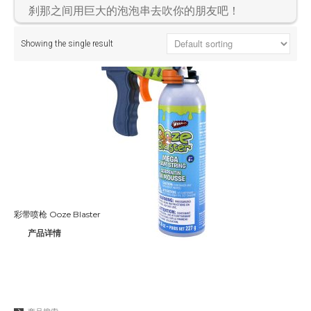
刹那之间用巨大的泡泡串去吹你的朋友吧！
Aqua Force
Arctic Force
Showing the single result
Boogieboard
Frisbee
Game Time
Giggle 'N Splash
Hacky Sack
Hula Hoop
Ooze Blaster
Pop Bang
彩带喷枪 Ooze Blaster
Slip 'N Slide
产品详情
Snowboogie
Splash
Splash 'N Score