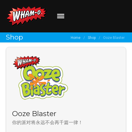
Wham-O
Go out and play!
关于我们
Shop
Home
/
Shop
/
Ooze Blaster
品牌介绍
最新资讯
有新创意？
分享你的体验！
Ooze Blaster
你的派对将永远不会再千篇一律！