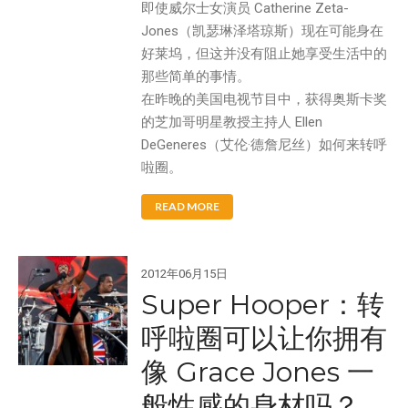
Splash 'N Score
即使威尔士女演员 Catherine Zeta-
Super Kites
Jones（凯瑟琳泽塔琼斯）现在可能身在
好莱坞，但这并没有阻止她享受生活中的
Superball
那些简单的事情。
在昨晚的美国电视节目中，获得奥斯卡奖
的芝加哥明星教授主持人 Ellen
DeGeneres（艾伦·德詹尼丝）如何来转呼
Wham-O邀请您参观2020年德国
啦圈。
纽伦堡国际玩具展
Wham-O邀请您参观2019年香港
READ MORE
玩具展
Wham-O邀请您参观2019年德国
纽伦堡国际玩具展
2012年06月15日
Morey®，BZ®和Churchill®参
Super Hooper：转
加SURF EXPO 2018
呼啦圈可以让你拥有
认识Wham-O团队：David
Huang
像 Grace Jones 一
般性感的身材吗？