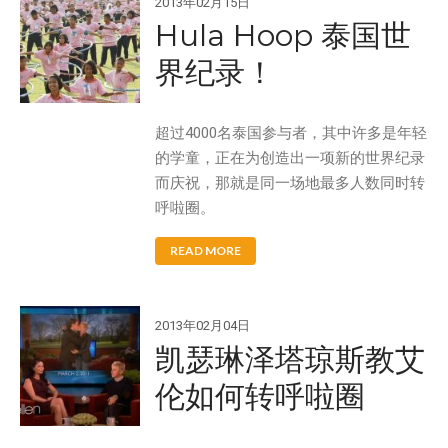
2013年02月15日
Hula Hoop 泰国世
Aqua Force
界纪录！
Arctic Force
Boogieboard
超过4000名泰国参与者，其中许多是年轻
Frisbee
的学童，正在为创造出一项新的世界纪录
Game Time
而庆祝，那就是同一场地最多人数同时转
Giggle 'N Splash
呼啦圈。
Hacky Sack
READ MORE
Hula Hoop
Ooze Blaster
2013年02月04日
Pop Bang
凯瑟琳泽塔琼斯教艾
Slip 'N Slide
伦如何转呼啦圈
Snowboogie
Splash