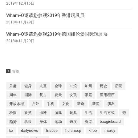
2019年12月16日
Wham-O邀请您参观2019年香港玩具展
2018年11月29日
Wham-O邀请您参观2019年德国纽伦堡国际玩具展
2018年11月29日
标签
乐趣
健身
儿童
全球
冲浪
加州
历史
后院
周年
国际
复古
夏天
女孩
家庭
应用程序
开放水域
户外
手机
文化
新奇
新闻
朋友
极限
欢笑
海滩
游戏
玩具
生活
生活方式
秀
趋势
趴板
身体
运动
速度
香港
boogieboard
bz
dailynews
frisbee
hulahoop
kiloo
morey