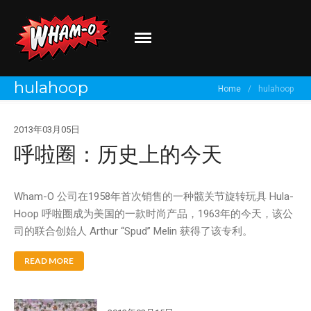
Wham-O
Go out and play!
hulahoop
Home
/
hulahoop
关于我们
品牌介绍
2013年03月05日
最新资讯
呼啦圈：历史上的今天
有新创意？
分享你的体验！
Wham-O 公司在1958年首次销售的一种髋关节旋转玩具 Hula-
Hoop 呼啦圈成为美国的一款时尚产品，1963年的今天，该公
司的联合创始人 Arthur “Spud” Melin 获得了该专利。
READ MORE