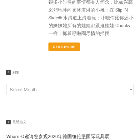
很多小时候的事情都令人怀念，比如兴高
采烈地冲向卖冰淇淋的小摊；在 Slip ’N
Slide® 水滑道上滑着玩；吓唬你比你还小
的妹妹她所有的娃娃都跟鬼娃娃 Chucky
一样；抓着呼啦圈尽情的摇摆……
READ MORE
档案
最近贴文
Wham-O邀请您参观2020年德国纽伦堡国际玩具展