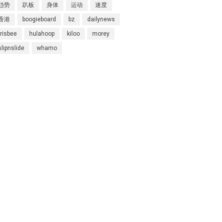
趋势
趴板
身体
运动
速度
Super Kites
香港
boogieboard
bz
dailynews
Superball
frisbee
hulahoop
kiloo
morey
slipnslide
whamo
Wham-O邀请您参观2020年德国
纽伦堡国际玩具展
Wham-O邀请您参观2019年香港
玩具展
Wham-O邀请您参观2019年德国
纽伦堡国际玩具展
Morey®，BZ®和Churchill®参
加SURF EXPO 2018
认识Wham-O团队：David
Huang