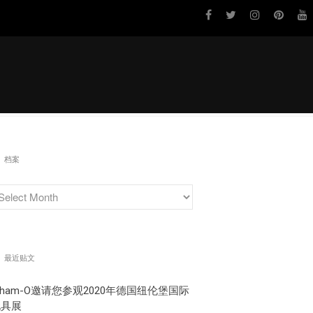
关于我们
品牌介绍
最新资讯
有新创意？
档案
分享你的体验！
最近贴文
ham-O邀请您参观2020年德国纽伦堡国际
玩具展