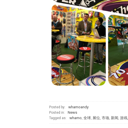
whamoandy
Posted by:
News
Posted in:
whamo
,
全球
,
展位
,
市场
,
新闻
,
游戏
Tagged as: