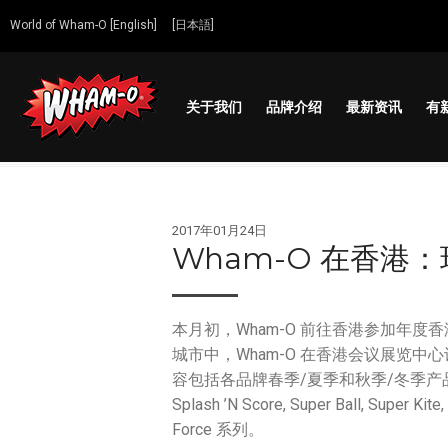
World of Wham-O [English]
[日本語]
关于我们
品牌介绍
最新资讯
有
Wham-O
Go out and play!
2017年01月24日
Wham-O 在香港
本月初，Wham-O 前往香港参加年
城市中，Wham-O 在香港会议展览中
容包括各品牌春季/夏季和秋季/冬季产品系列：Frisbee
Splash ’N Score, Super Ball, Super Kit
Force 系列。