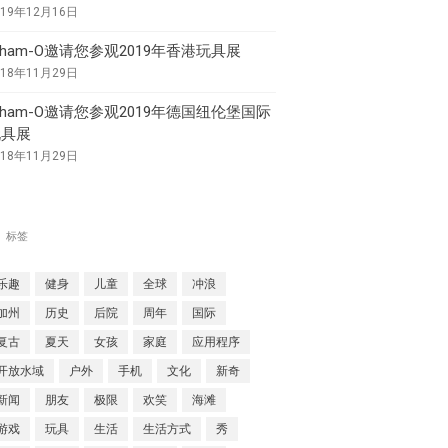
019年12月16日
Aqua Force
ham-O邀请您参观2019年香港玩具展
Arctic Force
018年11月29日
Boogieboard
ham-O邀请您参观2019年德国纽伦堡国际
Frisbee
玩具展
Game Time
018年11月29日
Giggle 'N Splash
Hacky Sack
标签
Hula Hoop
Ooze Blaster
乐趣
健身
儿童
全球
冲浪
Pop Bang
加州
历史
后院
周年
国际
Slip 'N Slide
复古
夏天
女孩
家庭
应用程序
Snowboogie
开放水域
户外
手机
文化
新奇
Splash
新闻
朋友
极限
欢笑
海滩
Splash 'N Score
游戏
玩具
生活
生活方式
秀