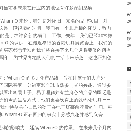
2
对公司当前和未来在行业内的地位有许多深刻见解。
W
 说：“对于 Wham-O 来说，特别是对怀旧、知名的品牌项目，对
2
这是一段很棒的时期。我们有一个非常棒的团队，致力
W
更重要的是，在许多新的项目上工作。去年，我们已经非常努
am-O 的认识。在最近举行的香港玩具展览会上，我们的
2
各地的买家都急于知道我们将在接下来几个月将要做的所有
祝70周年，为世界各地的人们的生活带来乐趣，这也正如创
 这样说道：Wham-O 的多元化产品线，旨在让孩子们去户外
了国际买家、分销商和全球市场参与者的兴趣。通过参
以看出容易上手、易于理解并有益身心的产品的匮乏是
子如今的生活方式，他们更喜欢真正的数码化玩具 ——
父母，我也特别关心自己的孩子在电子屏幕前花费的时间。每
 Wham-O 正在回归的事实十分感兴趣并感到兴奋。
品牌的影响力，延续 Wham-O 的传承。 在未来几个月内