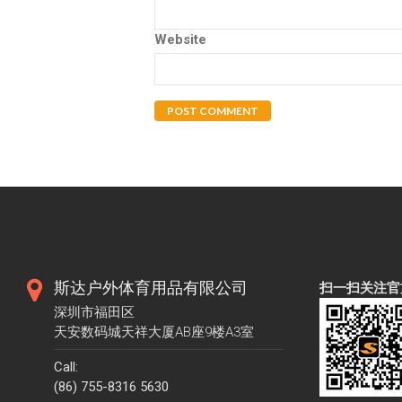
Website
斯达户外体育用品有限公司
扫一扫关注官
深圳市福田区
天安数码城天祥大厦AB座9楼A3室
Call:
(86) 755-8316 5630