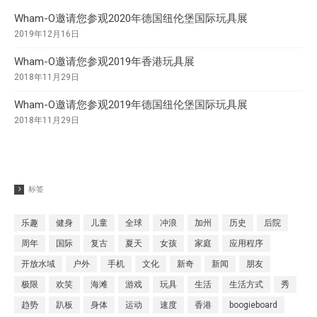
Wham-O邀请您参观2020年德国纽伦堡国际玩具展
2019年12月16日
Wham-O邀请您参观2019年香港玩具展
2018年11月29日
Wham-O邀请您参观2019年德国纽伦堡国际玩具展
2018年11月29日
标签
乐趣
健身
儿童
全球
冲浪
加州
历史
后院
周年
国际
复古
夏天
女孩
家庭
应用程序
开放水域
户外
手机
文化
新奇
新闻
朋友
极限
欢笑
海滩
游戏
玩具
生活
生活方式
秀
趋势
趴板
身体
运动
速度
香港
boogieboard