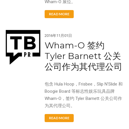
Wham-O 展位。
READ MORE
Aqua Force
Arctic Force
2016年11月01日
Wham-O 签约
Boogieboard
Frisbee
Tyler Barnett 公关
Game Time
公司作为其代理公司
Giggle 'N Splash
Hacky Sack
包含 Hula Hoop，Frisbee，Slip N’Slide 和
Hula Hoop
Boogie Board 等标志性娱乐玩具品牌
Ooze Blaster
Wham-O，签约 Tyler Barnett 公关公司作
Pop Bang
为其代理公司。
Slip 'N Slide
READ MORE
Snowboogie