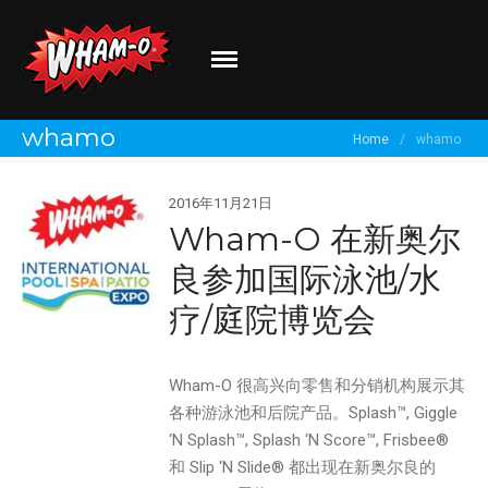
Wham-O
Go out and play!
whamo
Home
/
whamo
关于我们
2016年11月21日
品牌介绍
Wham-O 在新奥尔
最新资讯
良参加国际泳池/水
有新创意？
疗/庭院博览会
分享你的体验！
Wham-O 很高兴向零售和分销机构展示其
各种游泳池和后院产品。Splash™, Giggle
‘N Splash™, Splash ‘N Score™, Frisbee®
和 Slip ‘N Slide® 都出现在新奥尔良的