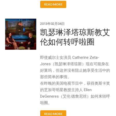
Splash
READ MORE
Splash 'N Score
Super Kites
2013年02月04日
Superball
凯瑟琳泽塔琼斯教艾
伦如何转呼啦圈
Wham-O邀请您参观2020年德国
纽伦堡国际玩具展
即使威尔士女演员 Catherine Zeta-
Jones（凯瑟琳泽塔琼斯）现在可能身在
Wham-O邀请您参观2019年香港
玩具展
好莱坞，但这并没有阻止她享受生活中的
那些简单的事情。
Wham-O邀请您参观2019年德国
纽伦堡国际玩具展
在昨晚的美国电视节目中，获得奥斯卡奖
的芝加哥明星教授主持人 Ellen
Morey®，BZ®和Churchill®参
加SURF EXPO 2018
DeGeneres（艾伦·德詹尼丝）如何来转呼
啦圈。
认识Wham-O团队：David
Huang
READ MORE