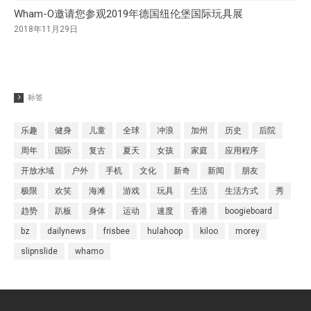
Wham-O邀请您参观2019年德国纽伦堡国际玩具展
2018年11月29日
标签
乐趣
健身
儿童
全球
冲浪
加州
历史
后院
周年
国际
复古
夏天
女孩
家庭
应用程序
开放水域
户外
手机
文化
新奇
新闻
朋友
极限
欢笑
海滩
游戏
玩具
生活
生活方式
秀
趋势
趴板
身体
运动
速度
香港
boogieboard
bz
dailynews
frisbee
hulahoop
kiloo
morey
slipnslide
whamo