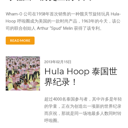
Wham-O 公司在1958年首次销售的一种髋关节旋转玩具 Hula-
Hoop 呼啦圈成为美国的一款时尚产品，1963年的今天，该公
Aqua Force
司的联合创始人 Arthur “Spud” Melin 获得了该专利。
Arctic Force
READ MORE
Boogieboard
Frisbee
Game Time
2013年02月15日
Giggle 'N Splash
Hula Hoop 泰国世
Hacky Sack
界纪录！
Hula Hoop
Ooze Blaster
超过4000名泰国参与者，其中许多是年轻
Pop Bang
的学童，正在为创造出一项新的世界纪录
Slip 'N Slide
而庆祝，那就是同一场地最多人数同时转
Snowboogie
呼啦圈。