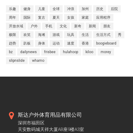
乐趣
健身
儿童
全球
冲浪
加州
历史
后院
周年
国际
复古
夏天
女孩
家庭
应用程序
开放水域
户外
手机
文化
新奇
新闻
朋友
极限
欢笑
海滩
游戏
玩具
生活
生活方式
秀
趋势
趴板
身体
运动
速度
香港
boogieboard
bz
dailynews
frisbee
hulahoop
kiloo
morey
slipnslide
whamo
斯达户外体育用品有限公司
深圳市福田区
天安数码城天祥大厦AB座9楼A3室