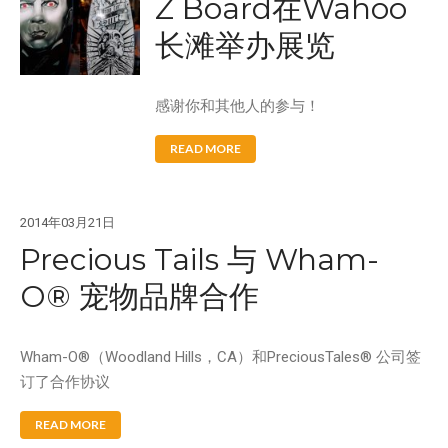
Z Board在Wahoo
长滩举办展览
Aqua Force
Arctic Force
感谢你和其他人的参与！
Boogieboard
READ MORE
Frisbee
Game Time
Giggle 'N Splash
2014年03月21日
Precious Tails 与 Wham-
Hacky Sack
Hula Hoop
O® 宠物品牌合作
Ooze Blaster
Pop Bang
Wham-O®（Woodland Hills，CA）和PreciousTales® 公司签
Slip 'N Slide
订了合作协议
Snowboogie
READ MORE
Splash