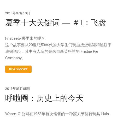
Splash 'N Score
Super Kites
2013年07月10日
夏季十大关键词 — ＃1：飞盘
Superball
Frisbee从哪里来的呢？
这个故事要从20世纪50年代的大学生们玩抛接蛋糕罐和馅饼平
Wham-O邀请您参观2020年德国
底锅说起，其中有人玩的是来自新英格兰的 Frisbie Pie
纽伦堡国际玩具展
Company。
Wham-O邀请您参观2019年香港
玩具展
READ MORE
Wham-O邀请您参观2019年德国
纽伦堡国际玩具展
Morey®，BZ®和Churchill®参
2013年03月05日
加SURF EXPO 2018
呼啦圈：历史上的今天
认识Wham-O团队：David
Huang
Wham-O 公司在1958年首次销售的一种髋关节旋转玩具 Hula-