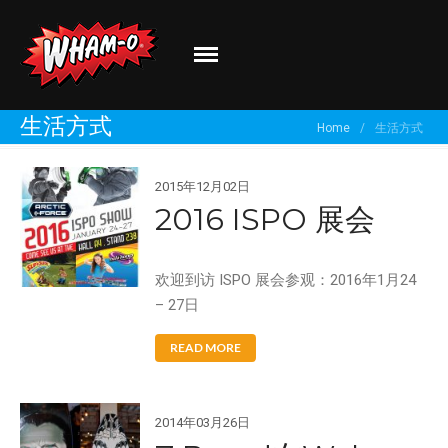
Wham-O
Go out and play!
生活方式
Home
/
生活方式
关于我们
品牌介绍
2015年12月02日
2016 ISPO 展会
最新资讯
有新创意？
分享你的体验！
欢迎到访 ISPO 展会参观：2016年1月24
– 27日
READ MORE
2014年03月26日