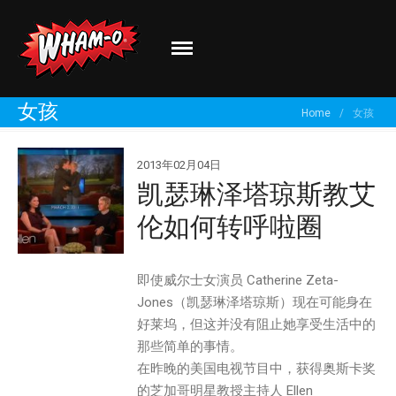
Wham-O
Go out and play!
关于我们
女孩
Home
/
女孩
品牌介绍
最新资讯
2013年02月04日
有新创意？
凯瑟琳泽塔琼斯教艾
分享你的体验！
伦如何转呼啦圈
即使威尔士女演员 Catherine Zeta-
Jones（凯瑟琳泽塔琼斯）现在可能身在
好莱坞，但这并没有阻止她享受生活中的
那些简单的事情。
在昨晚的美国电视节目中，获得奥斯卡奖
的芝加哥明星教授主持人 Ellen