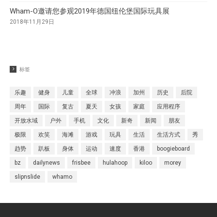
Wham-O邀请您参观2019年德国纽伦堡国际玩具展
2018年11月29日
标签
乐趣
健身
儿童
全球
冲浪
加州
历史
后院
周年
国际
复古
夏天
女孩
家庭
应用程序
开放水域
户外
手机
文化
新奇
新闻
朋友
极限
欢笑
海滩
游戏
玩具
生活
生活方式
秀
趋势
趴板
身体
运动
速度
香港
boogieboard
bz
dailynews
frisbee
hulahoop
kiloo
morey
slipnslide
whamo