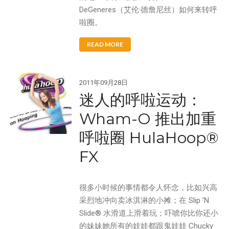
DeGeneres（艾伦·德詹尼丝）如何来转呼
Aqua Force
啦圈。
Arctic Force
READ MORE
Boogieboard
Frisbee
Game Time
2011年09月28日
Giggle 'N Splash
迷人的呼啦运动：
Hacky Sack
Wham-O 推出加重
Hula Hoop
呼啦圈 HulaHoop®
Ooze Blaster
FX
Pop Bang
Slip 'N Slide
Snowboogie
很多小时候的事情都令人怀念，比如兴高
采烈地冲向卖冰淇淋的小摊；在 Slip ’N
Splash
Slide® 水滑道上滑着玩；吓唬你比你还小
Splash 'N Score
的妹妹她所有的娃娃都跟鬼娃娃 Chucky