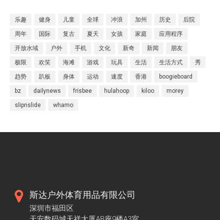
乐趣
健身
儿童
全球
冲浪
加州
历史
后院
周年
国际
复古
夏天
女孩
家庭
应用程序
开放水域
户外
手机
文化
新奇
新闻
朋友
极限
欢笑
海滩
游戏
玩具
生活
生活方式
秀
趋势
趴板
身体
运动
速度
香港
boogieboard
bz
dailynews
frisbee
hulahoop
kiloo
morey
slipnslide
whamo
斯达户外体育用品有限公司
深圳市福田区
天安数码城天祥大厦AB座9楼A3室