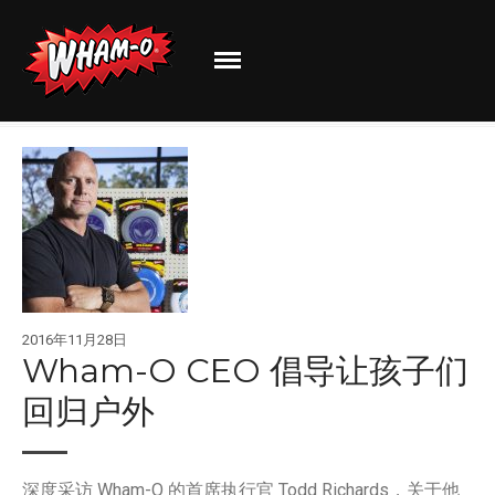
Wham-O
Go out and play!
关于我们
品牌介绍
最新资讯
有新创意？
2016年11月28日
分享你的体验！
Wham-O CEO 倡导让孩子们
回归户外
深度采访 Wham-O 的首席执行官 Todd Richards，关于他