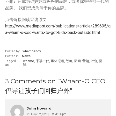
不想让它成为你妈妈或爸爸的品牌，或者你爷爷那一代的
品牌。 我们想成为属于你的品牌。
点击链接阅读采访原文
http://www.mediapost.com/publications/article/289695/q
a-wham-o-ceo-wants-to-get-kids-back-outside.html
whamoandy
Posted by:
News
Posted in:
whamo
,
千禧一代
,
媒体报道
,
战略
,
新闻
,
营销
,
计划
,
面
Tagged
试
as:
3 Comments on “
Wham-O CEO
倡导让孩子们回归户外
”
John howard
2016年12月20日 at 4:54 pm