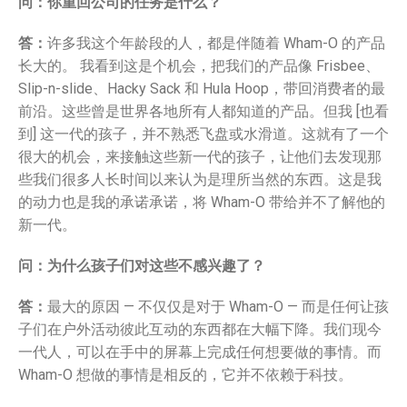
Snowboogie
问：你重回公司的任务是什么？
Splash
答：
许多我这个年龄段的人，都是伴随着 Wham-O 的产品
Splash 'N Score
长大的。 我看到这是个机会，把我们的产品像 Frisbee、
Super Kites
Slip-n-slide、Hacky Sack 和 Hula Hoop，带回消费者的最
前沿。这些曾是世界各地所有人都知道的产品。但我 [也看
Superball
到] 这一代的孩子，并不熟悉飞盘或水滑道。这就有了一个
很大的机会，来接触这些新一代的孩子，让他们去发现那
些我们很多人长时间以来认为是理所当然的东西。这是我
的动力也是我的承诺承诺，将 Wham-O 带给并不了解他的
Wham-O邀请您参观2020年德国
新一代。
纽伦堡国际玩具展
Wham-O邀请您参观2019年香港
问：为什么孩子们对这些不感兴趣了？
玩具展
Wham-O邀请您参观2019年德国
答：
最大的原因 — 不仅仅是对于 Wham-O — 而是任何让孩
纽伦堡国际玩具展
子们在户外活动彼此互动的东西都在大幅下降。我们现今
Morey®，BZ®和Churchill®参
一代人，可以在手中的屏幕上完成任何想要做的事情。而
加SURF EXPO 2018
Wham-O 想做的事情是相反的，它并不依赖于科技。
认识Wham-O团队：David