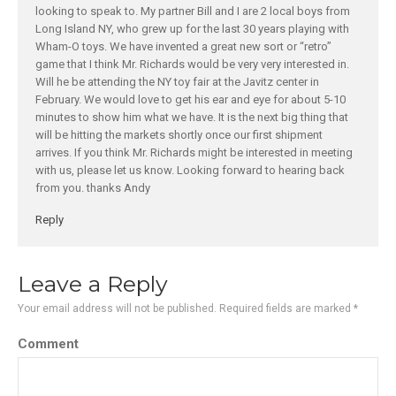
looking to speak to. My partner Bill and I are 2 local boys from
Long Island NY, who grew up for the last 30 years playing with
Wham-O toys. We have invented a great new sort or “retro”
game that I think Mr. Richards would be very very interested in.
Will he be attending the NY toy fair at the Javitz center in
February. We would love to get his ear and eye for about 5-10
minutes to show him what we have. It is the next big thing that
will be hitting the markets shortly once our first shipment
arrives. If you think Mr. Richards might be interested in meeting
with us, please let us know. Looking forward to hearing back
from you. thanks Andy
Reply
Leave a Reply
Your email address will not be published.
Required fields are marked
*
Comment