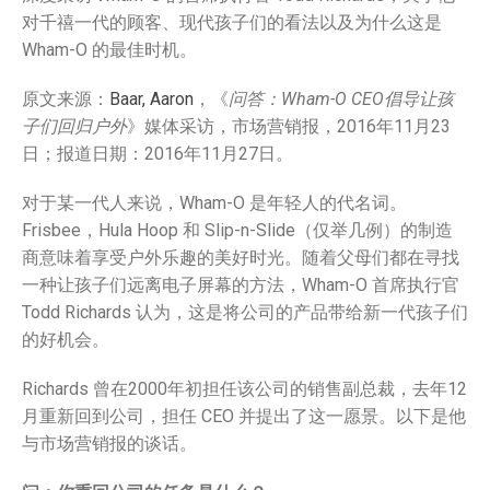
对千禧一代的顾客、现代孩子们的看法以及为什么这是
Wham-O 的最佳时机。
原文来源：
Baar, Aaron
，《
问答：Wham-O CEO倡导让孩
子们回归户外
》媒体采访，市场营销报，2016年11月23
Aqua Force
日；报道日期：2016年11月27日。
Arctic Force
Boogieboard
对于某一代人来说，Wham-O 是年轻人的代名词。
Frisbee
Frisbee，Hula Hoop 和 Slip-n-Slide（仅举几例）的制造
商意味着享受户外乐趣的美好时光。随着父母们都在寻找
Game Time
一种让孩子们远离电子屏幕的方法，Wham-O 首席执行官
Giggle 'N Splash
Todd Richards 认为，这是将公司的产品带给新一代孩子们
Hacky Sack
的好机会。
Hula Hoop
Richards 曾在2000年初担任该公司的销售副总裁，去年12
Ooze Blaster
月重新回到公司，担任 CEO 并提出了这一愿景。以下是他
Pop Bang
与市场营销报的谈话。
Slip 'N Slide