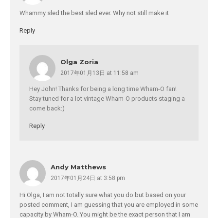
Whammy sled the best sled ever. Why not still make it
Reply
Olga Zoria
2017年01月13日 at 11:58 am
Hey John! Thanks for being a long time Wham-O fan!
Stay tuned for a lot vintage Wham-O products staging a
come back:)
Reply
Andy Matthews
2017年01月24日 at 3:58 pm
Hi Olga, I am not totally sure what you do but based on your
posted comment, I am guessing that you are employed in some
capacity by Wham-O. You might be the exact person that I am