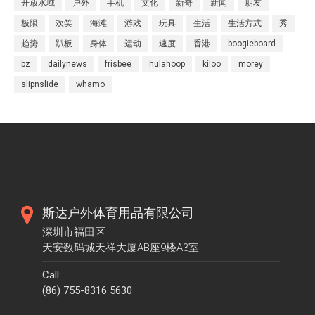
开放水域
户外
手机
文化
新奇
新闻
朋友
极限
欢笑
海滩
游戏
玩具
生活
生活方式
秀
趋势
趴板
身体
运动
速度
香港
boogieboard
bz
dailynews
frisbee
hulahoop
kiloo
morey
slipnslide
whamo
斯达户外体育用品有限公司
深圳市福田区
天安数码城天祥大厦AB座9楼A3室
Call:
(86) 755-8316 5630