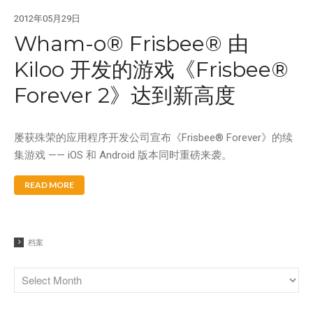
Aqua Force
2012年05月29日
Wham-o® Frisbee® 由
Arctic Force
Boogieboard
Kiloo 开发的游戏《Frisbee®
Frisbee
Forever 2》达到新高度
Game Time
Giggle 'N Splash
屡获殊荣的应用程序开发公司宣布《Frisbee® Forever》的续
Hacky Sack
集游戏 —— iOS 和 Android 版本同时重磅来袭。
Hula Hoop
READ MORE
Ooze Blaster
Pop Bang
Slip 'N Slide
档案
Snowboogie
Splash
Splash 'N Score
Super Kites