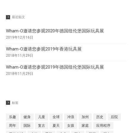
Superball
最近贴文
Wham-O邀请您参观2020年德国纽伦堡国际玩具展
2019年12月16日
Wham-O邀请您参观2020年德国
纽伦堡国际玩具展
Wham-O邀请您参观2019年香港玩具展
Wham-O邀请您参观2019年香港
2018年11月29日
玩具展
Wham-O邀请您参观2019年德国纽伦堡国际玩具展
Wham-O邀请您参观2019年德国
2018年11月29日
纽伦堡国际玩具展
Morey®，BZ®和Churchill®参
加SURF EXPO 2018
认识Wham-O团队：David
标签
Huang
乐趣
健身
儿童
全球
冲浪
加州
历史
后院
周年
国际
复古
夏天
女孩
家庭
应用程序