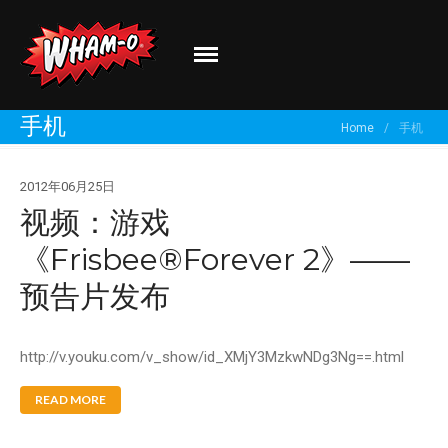
Wham-O
Go out and play!
关于我们
手机
Home
/
手机
品牌介绍
最新资讯
2012年06月25日
有新创意？
视频：游戏
分享你的体验！
《Frisbee®Forever 2》——
预告片发布
http://v.youku.com/v_show/id_XMjY3MzkwNDg3Ng==.html
READ MORE