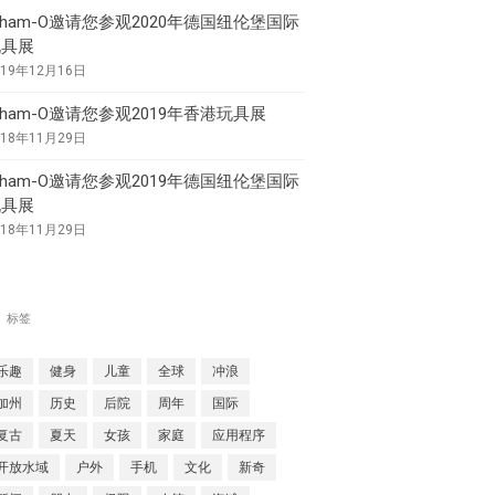
Aqua Force
ham-O邀请您参观2020年德国纽伦堡国际
Arctic Force
玩具展
Boogieboard
019年12月16日
Frisbee
ham-O邀请您参观2019年香港玩具展
Game Time
018年11月29日
Giggle 'N Splash
ham-O邀请您参观2019年德国纽伦堡国际
Hacky Sack
玩具展
018年11月29日
Hula Hoop
Ooze Blaster
Pop Bang
标签
Slip 'N Slide
Snowboogie
乐趣
健身
儿童
全球
冲浪
加州
历史
后院
周年
国际
Splash
复古
夏天
女孩
家庭
应用程序
Splash 'N Score
开放水域
户外
手机
文化
新奇
Super Kites