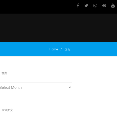
关于我们
品牌介绍
最新资讯
有新创意？
Home
/
国际
分享你的体验！
档案
最近贴文