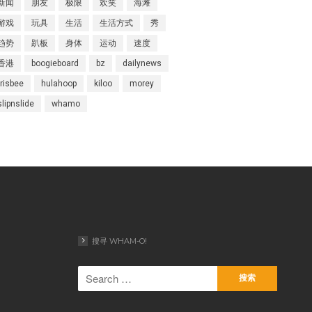
新闻
朋友
极限
欢笑
海滩
Superball
游戏
玩具
生活
生活方式
秀
趋势
趴板
身体
运动
速度
香港
boogieboard
bz
dailynews
Wham-O邀请您参观2020年德国
frisbee
hulahoop
kiloo
morey
纽伦堡国际玩具展
slipnslide
whamo
Wham-O邀请您参观2019年香港
玩具展
Wham-O邀请您参观2019年德国
纽伦堡国际玩具展
Morey®，BZ®和Churchill®参
加SURF EXPO 2018
认识Wham-O团队：David
Huang
搜寻 WHAM-O!