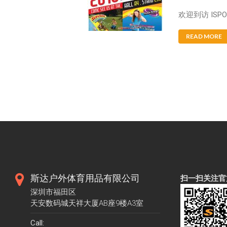
欢迎到访 ISPO
READ MORE
斯达户外体育用品有限公司
扫一扫关注官
深圳市福田区
天安数码城天祥大厦AB座9楼A3室
Call: