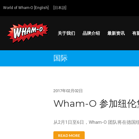
World of Wham-O [English]
[日本語]
关于我们
品牌介绍
最新资讯
有
Wham-O
Go out and play!
国际
2017年02月02日
Wham-O 参加纽
从2月1日至6日，Wham-O 团队将在
READ MORE