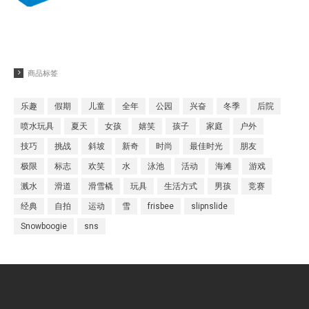
商品标签
乐趣
假期
儿童
全年
公园
兴奋
冬季
后院
喷水玩具
夏天
女孩
嬉笑
孩子
家庭
户外
技巧
挑战
斜坡
新奇
时尚
最佳时光
朋友
极限
标志
欢笑
水
泳池
活动
海滩
游戏
溅水
滑道
滑雪橇
玩具
生活方式
男孩
竞赛
经典
自拍
运动
雪
frisbee
slipnslide
Snowboogie
sns