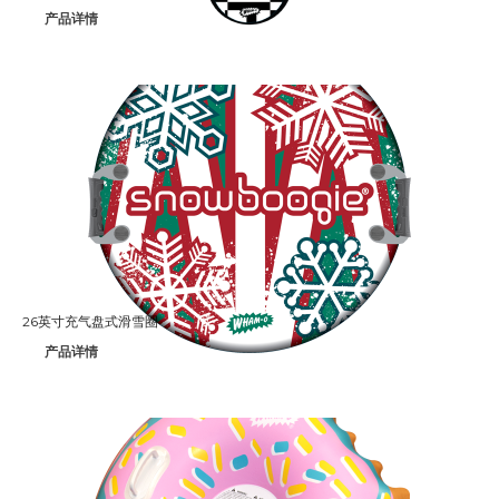
产品详情
Aqua Force
Arctic Force
Boogieboard
Frisbee
Game Time
Giggle 'N Splash
Hacky Sack
26英寸充气盘式滑雪圈
产品详情
Hula Hoop
Ooze Blaster
Pop Bang
Slip 'N Slide
Snowboogie