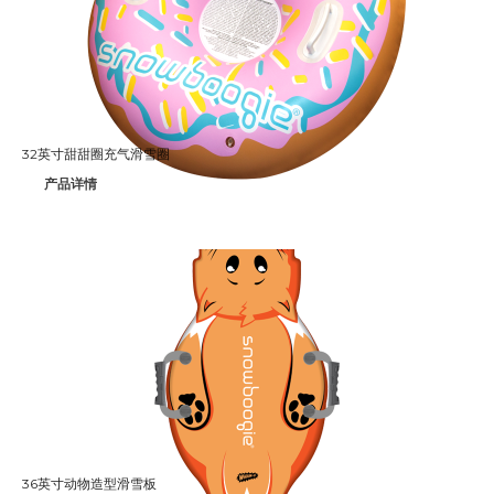
Splash
Splash 'N Score
Super Kites
Superball
32英寸甜甜圈充气滑雪圈
产品详情
Wham-O邀请您参观2020年德国
纽伦堡国际玩具展
Wham-O邀请您参观2019年香港
玩具展
Wham-O邀请您参观2019年德国
纽伦堡国际玩具展
Morey®，BZ®和Churchill®参
加SURF EXPO 2018
认识Wham-O团队：David
36英寸动物造型滑雪板
Huang