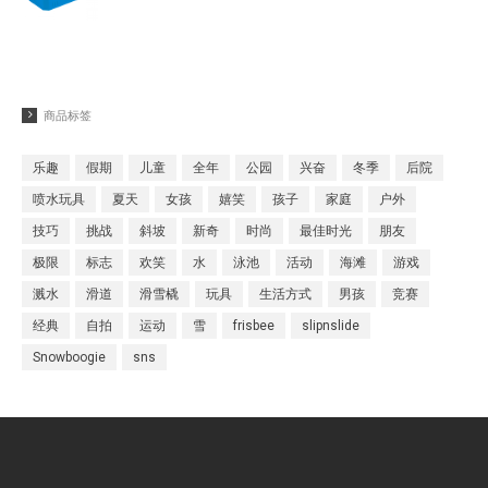
商品标签
乐趣
假期
儿童
全年
公园
兴奋
冬季
后院
喷水玩具
夏天
女孩
嬉笑
孩子
家庭
户外
技巧
挑战
斜坡
新奇
时尚
最佳时光
朋友
极限
标志
欢笑
水
泳池
活动
海滩
游戏
溅水
滑道
滑雪橇
玩具
生活方式
男孩
竞赛
经典
自拍
运动
雪
frisbee
slipnslide
Snowboogie
sns