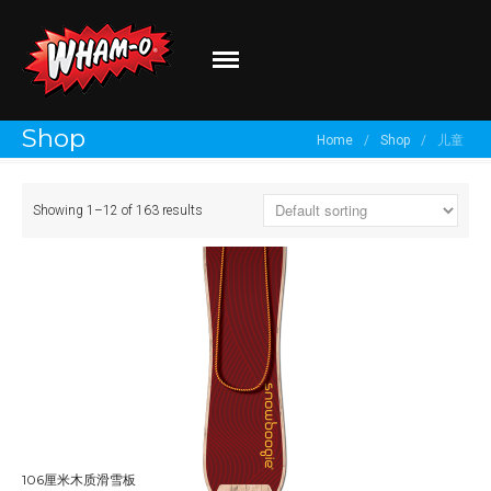
Wham-O
Go out and play!
Shop
Home
/
Shop
/
儿童
关于我们
Showing 1–12 of 163 results
品牌介绍
最新资讯
有新创意？
分享你的体验！
106厘米木质滑雪板