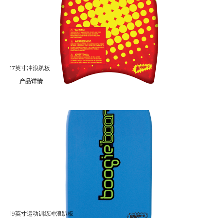
Splash
Splash 'N Score
Super Kites
Superball
17英寸冲浪趴板
产品详情
Wham-O邀请您参观2020年德国
纽伦堡国际玩具展
Wham-O邀请您参观2019年香港
玩具展
Wham-O邀请您参观2019年德国
纽伦堡国际玩具展
Morey®，BZ®和Churchill®参
加SURF EXPO 2018
认识Wham-O团队：David
19英寸运动训练冲浪趴板
Huang