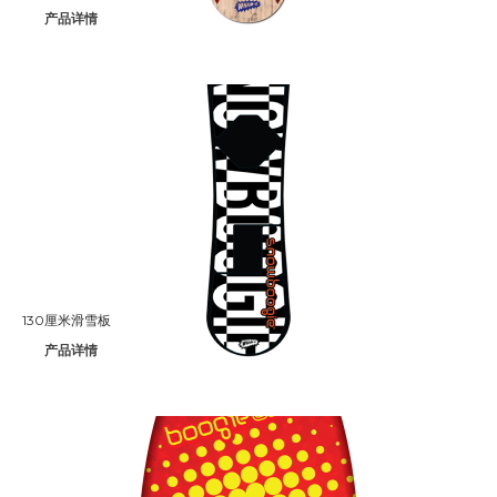
产品详情
Aqua Force
Arctic Force
Boogieboard
Frisbee
Game Time
Giggle 'N Splash
Hacky Sack
130厘米滑雪板
产品详情
Hula Hoop
Ooze Blaster
Pop Bang
Slip 'N Slide
Snowboogie